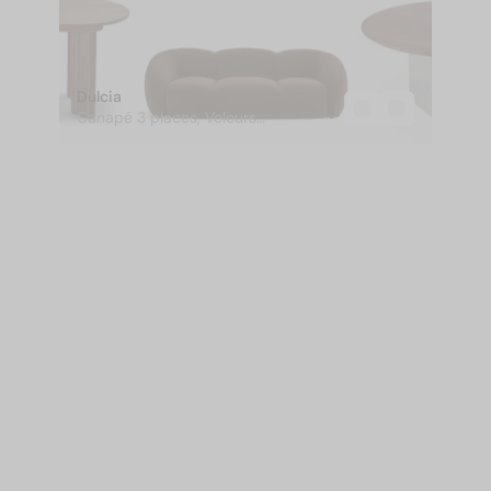
Dulcia
Canapé 3 places, Velours
marron intense, L231