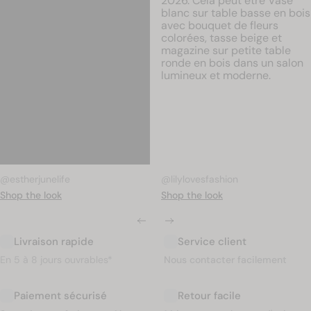
Publication
estherjunelife
Publication
lilylovesfashion
publiée
publiée
par
par
Livraison rapide
Service client
En 5 à 8 jours ouvrables*
Nous contacter facilement
Paiement sécurisé
Retour facile