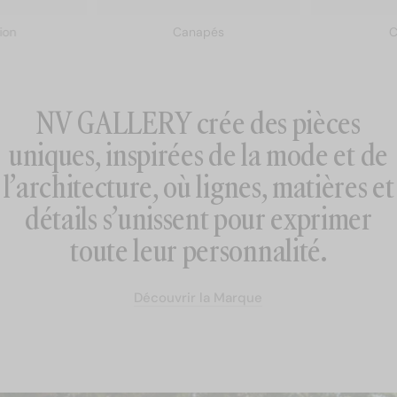
Luminaires
ion
Canapés
C
Meubles
NV GALLERY crée des pièces
Décoration
uniques, inspirées de la mode et de
Jardin
l’architecture, où lignes, matières et
détails s’unissent pour exprimer
Literie
toute leur personnalité.
Découvrir la Marque
La Marque
Découvrir la Marque
Nos adresses
Aide & Contact
France / EUR €
Shop par pièce