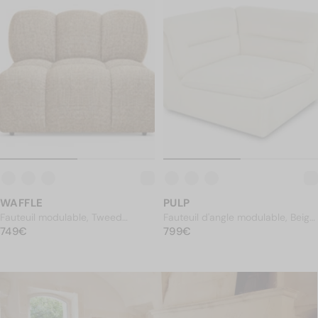
PULP
WAFFLE
Fauteuil d'angle modulable, Beige
Fauteuil modulable, Tweed
PRIX NORMAL
sahara
799€
PRIX NORMAL
marron caramel
749€
799€
749€