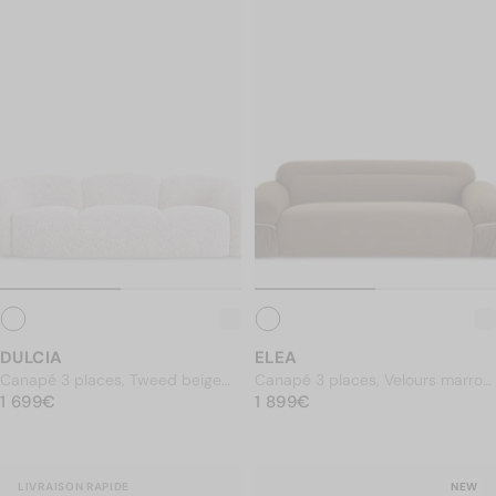
Luminaires
Meubles
Décoration
Jardin
Literie
La Marque
ELEA
DULCIA
Nos adresses
Canapé 3 places, Velours marron
Canapé 3 places, Tweed beige
Aide & Contact
PRIX NORMAL
taupe, L230
1 899€
PRIX NORMAL
moucheté, L231
1 699€
1 899€
1 699€
Belgique / EUR €
Shop par pièce
LIVRAISON RAPIDE
NEW