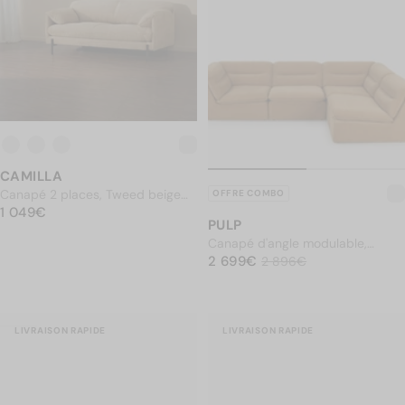
CAMILLA
Canapé 2 places, Tweed beige
OFFRE COMBO
PRIX NORMAL
antique, L167
1 049€
1 049€
PULP
Canapé d'angle modulable,
PRIX NORMAL
Marron sienne déperlant
2 699€
2 699€
Prix soldé
2 896€
2 896€
LIVRAISON RAPIDE
LIVRAISON RAPIDE