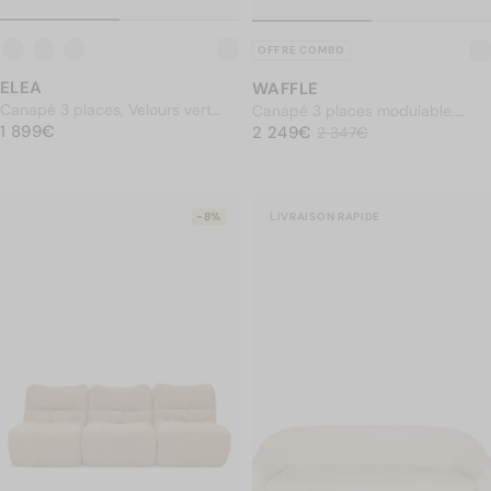
OFFRE COMBO
ELEA
WAFFLE
Canapé 3 places, Velours vert
Canapé 3 places modulable,
PRIX NORMAL
mousse, L230
1 899€
PRIX NORMAL
Camel crêpé
2 249€
1 899€
2 249€
Prix soldé
2 347€
2 347€
-8%
LIVRAISON RAPIDE