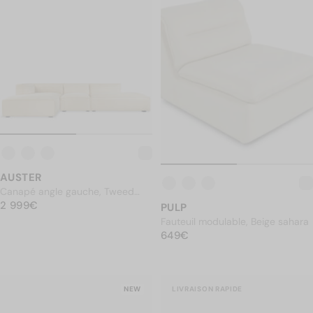
AUSTER
Canapé angle gauche, Tweed
PRIX NORMAL
sable, L300
2 999€
2 999€
PULP
Fauteuil modulable, Beige sahara
PRIX NORMAL
649€
649€
NEW
LIVRAISON RAPIDE