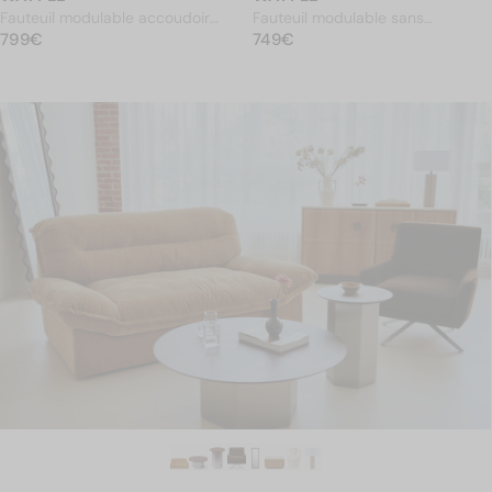
Fauteuil modulable accoudoir
Fauteuil modulable sans
PRIX NORMAL
interchangeable, Tweed beige
799€
PRIX NORMAL
accoudoir, Camel crêpé
749€
799€
749€