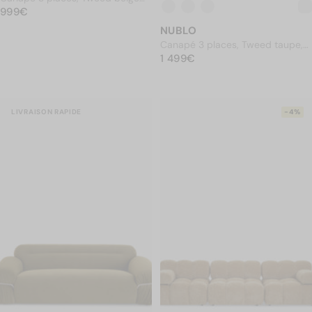
PRIX NORMAL
amande, marron noix, L203
999€
999€
NUBLO
Canapé 3 places, Tweed taupe,
PRIX NORMAL
L219
1 499€
1 499€
LIVRAISON RAPIDE
-4%