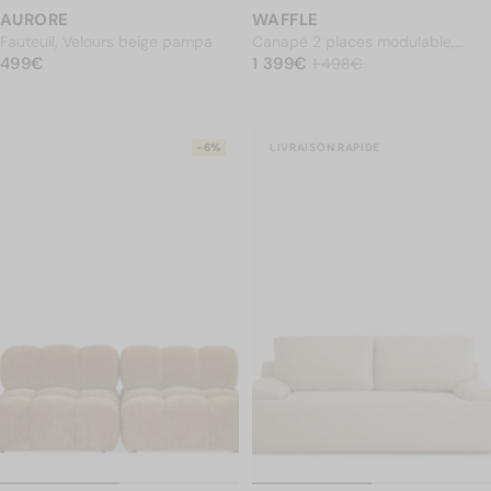
AURORE
WAFFLE
Fauteuil, Velours beige pampa
Canapé 2 places modulable,
PRIX NORMAL
499€
PRIX NORMAL
Tweed marron caramel
1 399€
499€
1 399€
Prix soldé
1 498€
1 498€
-6%
LIVRAISON RAPIDE