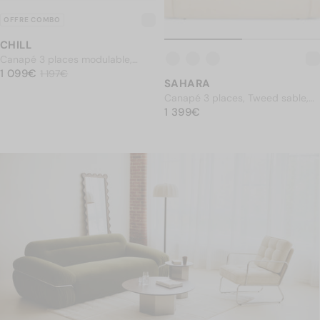
OFFRE COMBO
CHILL
Canapé 3 places modulable,
PRIX NORMAL
Tweed marron écureuil
1 099€
1 099€
Prix soldé
1 197€
1 197€
SAHARA
Canapé 3 places, Tweed sable,
PRIX NORMAL
L230
1 399€
1 399€