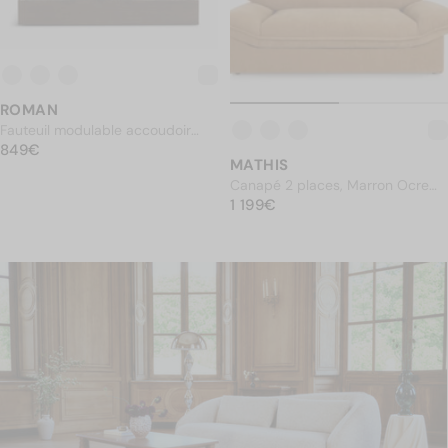
ROMAN
Fauteuil modulable accoudoir
PRIX NORMAL
droit, Tweed écru meringue &
849€
849€
MATHIS
Bois teinte noyer
Canapé 2 places, Marron Ocre
PRIX NORMAL
Sienne, L180
1 199€
1 199€