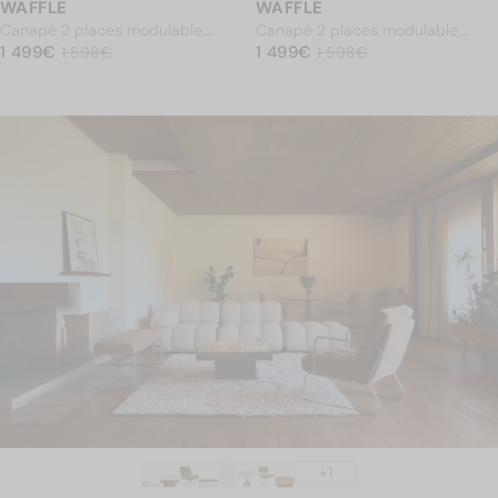
WAFFLE
WAFFLE
Canapé 2 places modulable,
Canapé 2 places modulable,
PRIX NORMAL
Camel crêpé
1 499€
PRIX NORMAL
Tweed marron caramel
1 499€
1 499€
Prix soldé
1 598€
1 499€
Prix soldé
1 598€
1 598€
1 598€
+1