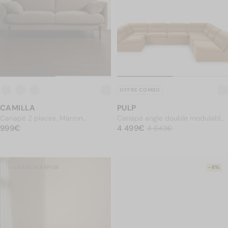
OFFRE COMBO
CAMILLA
PULP
Canapé 2 places, Marron
Canapé angle double modulable,
PRIX NORMAL
châtaigne, L167
999€
PRIX NORMAL
Marron sienne déperlant
4 499€
999€
4 499€
Prix soldé
4 843€
4 843€
LIVRAISON RAPIDE
-6%