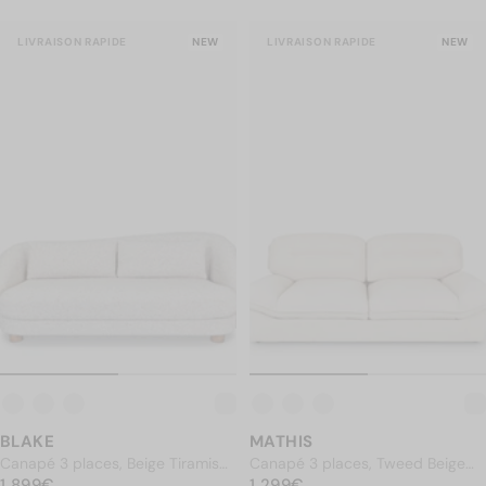
LIVRAISON RAPIDE
NEW
LIVRAISON RAPIDE
NEW
BLAKE
MATHIS
Canapé 3 places, Beige Tiramisu
Canapé 3 places, Tweed Beige
PRIX NORMAL
Bouclé, L222,5
1 899€
PRIX NORMAL
Opalin, L211
1 299€
1 899€
1 299€