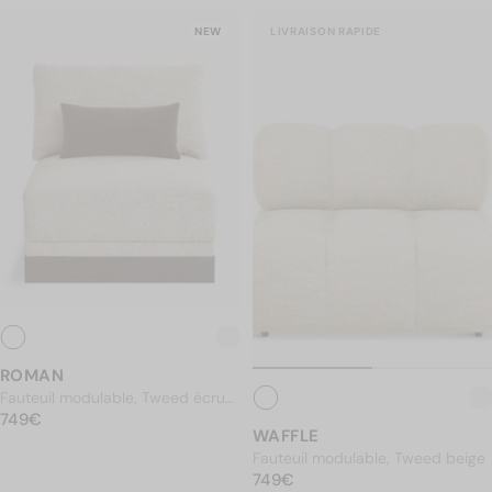
Summer in Soho
Shapes Speak
Solar Sanctuary
N
NEW
LIVRAISON RAPIDE
ROMAN
Fauteuil modulable, Tweed écru
PRIX NORMAL
meringue & Bois teinte noyer
749€
749€
WAFFLE
Fauteuil modulable, Tweed beige
PRIX NORMAL
749€
749€