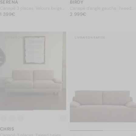
SERENA
BIRDY
Canapé 3 places, Velours beige
Canapé d'angle gauche, Tweed
PRIX NORMAL
côtelé, L220
1 399€
PRIX NORMAL
jaune miami, L307
2 999€
1 399€
2 999€
LIVRAISON RAPIDE
LIVRAISON RAPIDE
CHRIS
Canapé 3 places, Tweed beige