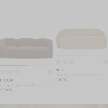
NEO
Canapé 2 places, Tweed jaune
PRIX NORMAL
miami, L180
1 299€
1 299€
DULCIA
Canapé 3 places, Velours marron
PRIX NORMAL
intense, L231
1 699€
1 699€