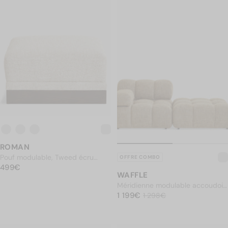
ROMAN
Pouf modulable, Tweed écru
OFFRE COMBO
PRIX NORMAL
meringue & Bois teinte noyer
499€
499€
WAFFLE
Méridienne modulable accoudoir
PRIX NORMAL
interchangeable, Tweed caramel
1 199€
1 199€
Prix soldé
1 298€
1 298€