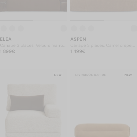
ELEA
ASPEN
Canapé 3 places, Velours marron
Canapé 3 places, Camel crêpé,
PRIX NORMAL
intense, L230
1 899€
PRIX NORMAL
L205
1 499€
1 899€
1 499€
NEW
LIVRAISON RAPIDE
NEW