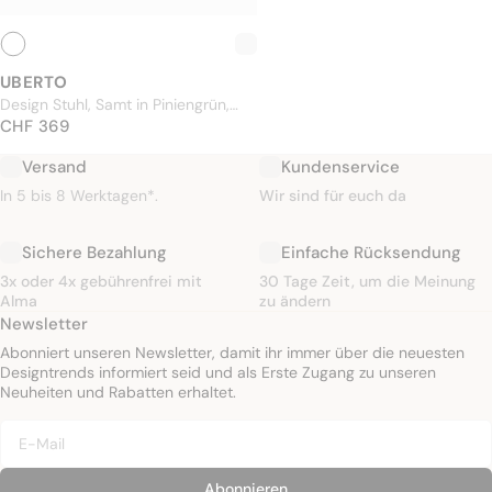
UBERTO
Design Stuhl, Samt in Piniengrün,
NORMALER PREIS
Rattan & verchromtes Metall
CHF 369
CHF 369
Versand
Kundenservice
In 5 bis 8 Werktagen*.
Wir sind für euch da
Sichere Bezahlung
Einfache Rücksendung
3x oder 4x gebührenfrei mit
30 Tage Zeit, um die Meinung
Alma
zu ändern
Newsletter
Abonniert unseren Newsletter, damit ihr immer über die neuesten
Designtrends informiert seid und als Erste Zugang zu unseren
Neuheiten und Rabatten erhaltet.
Abonnieren