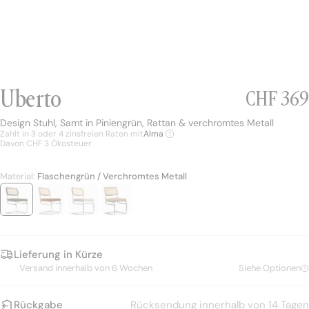
Summer in Soho
Shapes Speak
Solar Sanctuary
N
Uberto
Normaler
CHF 369
Design Stuhl, Samt in Piniengrün, Rattan & verchromtes Metall
Design Stuhl, Samt in Piniengrün, Rattan & verchromtes Metall
Zahlt in 3 oder 4 zinsfreien Raten mit
Alma
Davon CHF 3 Ökosteuer
Material:
Flaschengrün / Verchromtes Metall
Lieferung in Kürze
Versand innerhalb von 6 Wochen
Siehe Optionen
Rückgabe
Rücksendung innerhalb von 14 Tagen