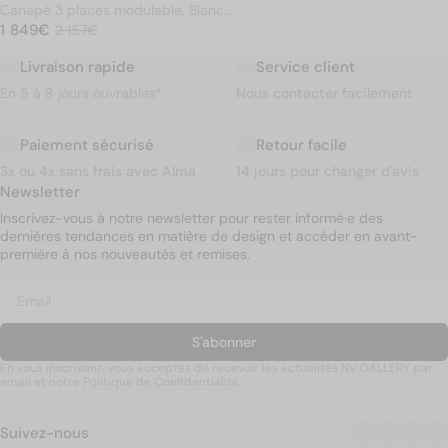
Canapé 3 places modulable, Blanc
PRIX NORMAL
avoine bouclé, L255
1 849€
1 849€
Prix soldé
2 157€
2 157€
Livraison rapide
Service client
En 5 à 8 jours ouvrables*
Nous contacter facilement
Paiement sécurisé
Retour facile
3x ou 4x sans frais avec Alma
14 jours pour changer d'avis
Newsletter
Inscrivez-vous à notre newsletter pour rester informé·e des
dernières tendances en matière de design et accéder en avant-
première à nos nouveautés et remises.
S'abonner
En vous inscrivant, vous acceptez de recevoir les actualités NV GALLERY par
email et notre
Politique de Confidentialité
.
Suivez-nous