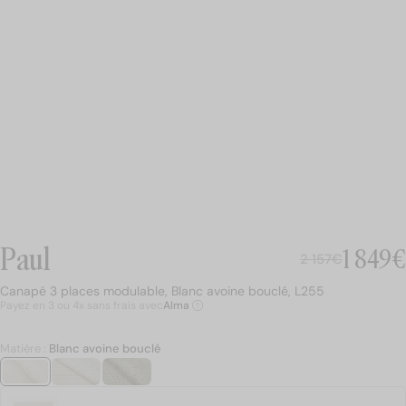
Summer in Soho
Shapes Speak
Solar Sanctuary
N
Paul
Prix n
1 849€
Prix soldé
2 157€
2 157€
Canapé 3 places modulable, Blanc avoine bouclé, L255
Canapé 3 places modulable, Blanc avoine bouclé, L255
Payez en 3 ou 4x sans frais avec
Alma
Matière :
Blanc avoine bouclé