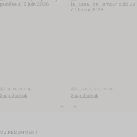
Publication
sophiepirrung
Publication
la_casa_de_lamour
publiée
publiée
par
par
VU RÉCEMMENT